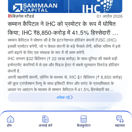
बिज़नेस स्टैंडर्ड
01 अप्रैल 2026
सम्मान कैपिटल ने IHC को प्रमोटर के रूप में घोषित
किया; IHC ₹8,850-करोड़ में 41.5% हिस्सेदारी का
अधिग्रहण करेगी
सम्मान कैपिटल ने घोषणा की है कि इंटरनेशनल होल्डिंग कंपनी PJSC (IHC)
इसकी प्रमोटर बनेगी, जो न केवल कंपनी के बड़े फैसले लेगी, बल्कि भविष्य में इसे
आगे बढ़ाने के लिए एक संरक्षक के रूप में भी काम करेगी.
IHC लगभग $32 बिलियन (₹ 22 लाख करोड़) के साथ दुनिया की सबसे बड़ी
इन्वेस्टमेंट कंपनियों में से एक और मिडल ईस्ट में सबसे मूल्यवान लिस्टेड होल्डिंग
कंपनी है.
अपनी सहयोगी कंपनी, एवेनिर के माध्यम से, IHC $1 बिलियन (₹ 8,850 करोड़)
की कुल ट्रांज़ैक्शन वैल्यू के साथ इक्विटी शेयर और वारंट के प्राथमिकता के
आधार पर आवंटन के माध्यम से सम्मान कैपिटल में 41.5% हिस्सेदारी का
अधिग्रहण करेगी. सम्मान कैपिटल को अलॉटमेंट के लिए ₹ 5,652 करोड़ ($600
अधिक पढ़ें
मिलियन) की शुरुआती किस्त पहले ही मिल गई है, जबकि शेष ₹ 3,198 करोड़
(लगभग $338 मिलियन) वारंट को इक्विटी शेयर में बदलने पर 18 महीनों के भीतर
प्राप्त होंगे.
होम
अप्लाई करें
कैलकुलेटर
सहायता