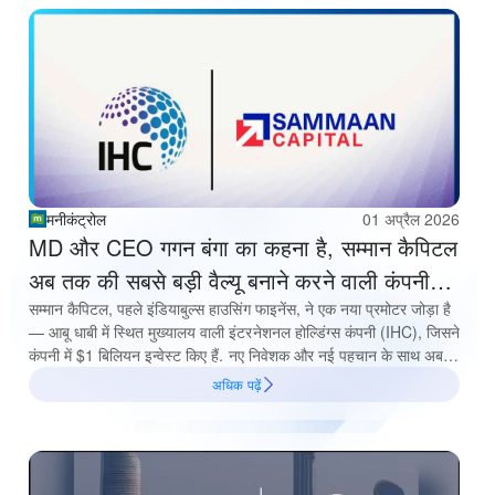
सकेगी. संपादित अंश:
मनीकंट्रोल
01 अप्रैल 2026
MD और CEO गगन बंगा का कहना है, सम्मान कैपिटल
अब तक की सबसे बड़ी वैल्यू बनाने करने वाली कंपनी
बनेगी
सम्मान कैपिटल, पहले इंडियाबुल्स हाउसिंग फाइनेंस, ने एक नया प्रमोटर जोड़ा है
— आबू धाबी में स्थित मुख्यालय वाली इंटरनेशनल होल्डिंग्स कंपनी (IHC), जिसने
कंपनी में $1 बिलियन इन्वेस्ट किए हैं. नए निवेशक और नई पहचान के साथ अब
एक नई सोच भी जुड़ी है — यानी केवल होम लोन कंपनी के बजाय एक मल्टी-
अधिक पढ़ें
प्रोडक्ट लेंडर के रूप में पहचान बनाना. गवर्नेंस और ग्रोथ को नई यात्रा की नींव
कहा जाता है, और इसका मतलब है कि कंपनी की बैंक बनने की पुरानी आकांक्षा अब
समाप्त हो गई है.