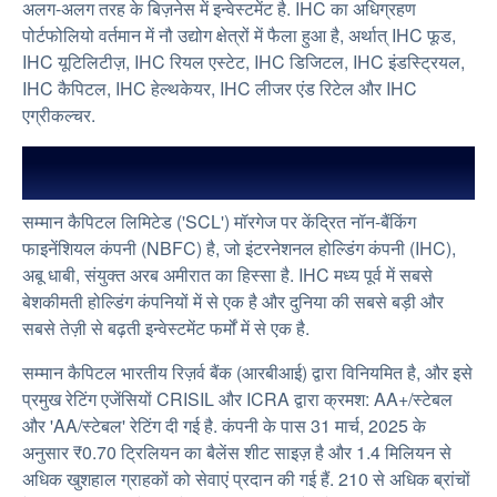
अलग-अलग तरह के बिज़नेस में इन्वेस्टमेंट है. IHC का अधिग्रहण
सम्मान के सिद्धांत
पोर्टफोलियो वर्तमान में नौ उद्योग क्षेत्रों में फैला हुआ है, अर्थात् IHC फूड,
सम्मान का नेतृत्व करने वाले लोग
IHC यूटिलिटीज़, IHC रियल एस्टेट, IHC डिजिटल, IHC इंडस्ट्रियल,
IHC कैपिटल, IHC हेल्थकेयर, IHC लीजर एंड रिटेल और IHC
पुरस्कारों द्वारा
एग्रीकल्चर.
सम्मान कैपिटल क्यों चुनें
सम्मान कैपिटल के बारे में
ग्राहक की समीक्षा
खबरें
सम्मान कैपिटल लिमिटेड ('SCL') मॉरगेज पर केंद्रित नॉन-बैंकिंग
फाइनेंशियल कंपनी (NBFC) है, जो इंटरनेशनल होल्डिंग कंपनी (IHC),
हमारे हेड ऑफिस
अबू धाबी, संयुक्त अरब अमीरात का हिस्सा है. IHC मध्य पूर्व में सबसे
सम्मान के साथ काम करें
बेशकीमती होल्डिंग कंपनियों में से एक है और दुनिया की सबसे बड़ी और
सबसे तेज़ी से बढ़ती इन्वेस्टमेंट फर्मों में से एक है.
सहायता चाहिए
सम्मान कैपिटल भारतीय रिज़र्व बैंक (आरबीआई) द्वारा विनियमित है, और इसे
मीडिया और प्रेस
प्रमुख रेटिंग एजेंसियों CRISIL और ICRA द्वारा क्रमश: AA+/स्टेबल
और 'AA/स्टेबल' रेटिंग दी गई है. कंपनी के पास 31 मार्च, 2025 के
अनुसार ₹0.70 ट्रिलियन का बैलेंस शीट साइज़ है और 1.4 मिलियन से
अधिक खुशहाल ग्राहकों को सेवाएं प्रदान की गई हैं. 210 से अधिक ब्रांचों