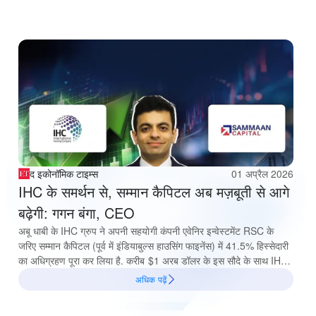
द इकोनॉमिक टाइम्स
01 अप्रैल 2026
IHC के समर्थन से, सम्मान कैपिटल अब मज़बूती से आगे
बढ़ेगी: गगन बंगा, CEO
अबू धाबी के IHC ग्रुप ने अपनी सहयोगी कंपनी एवेनिर इन्वेस्टमेंट RSC के
जरिए सम्मान कैपिटल (पूर्व में इंडियाबुल्स हाउसिंग फाइनेंस) में 41.5% हिस्सेदारी
का अधिग्रहण पूरा कर लिया है. करीब $1 अरब डॉलर के इस सौदे के साथ IHC,
सम्मान कैपिटल का प्रमोटर बन गया है. सम्मान कैपिटल के CEO गगन बंगा ने
अधिक पढ़ें
जोएल रेबेलो को एक इंटरव्यू में बताया कि नई पूंजी के निवेश से कंपनी लगभग आठ
साल के समेकन चरण के बाद अगले तीन वर्षों में अपने एसेट बेस को दोगुना कर