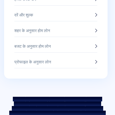
दरें और शुल्क
शहर के अनुसार होम लोन
बजट के अनुसार होम लोन
प्रोफाइल के अनुसार लोन
साइटमैप
फेयर प्रैक्टिस कोड
बेंचमार्क दरें
KYC दिशानिर्देश
डाउनलोड्स
सेल नोटिस
नीलामी पोर्टल
कुकी पॉलिसी
गोपनीयता नीति
नियम व शर्तें
व्हिसिलब्लोअर नीति
शिकायत दर्ज करें
शिकायत निवारण नीति
पर्यावरण नीति
गुणवत्ता नीति
सोशल मीडिया पॉलिसी
अस्वीकरण
ब्याज दर
ब्याज़ दर की पॉलिसी