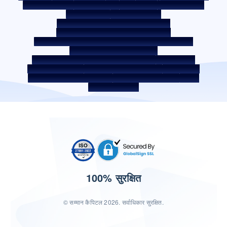
फीस और अन्य शुल्क
आवश्यक डॉक्यूमेंट
प्री-पेमेंट शुल्क
ROI स्विच पॉलिसी
को-लेंडिंग पॉलिसी
को-लेंडिंग पार्टनरशिप
उधारकर्ता की शिक्षा - SMA/NPA क्लासिफ़िकेशन
उधारकर्ता की जागरूकता - RBI ओम्बड्समैन स्कीम
उधारकर्ता जागरूकता - प्रॉपर्टी डॉक्यूमेंट को हैंडओवर करने की प्रक्रिया
कॉर्पोरेट गवर्नेंस के आंतरिक दिशानिर्देश
सरफेसी अधिनियम 2002 के तहत प्राप्त सिक्योर्ड एसेट
बंद सेवा प्रदाता
डिजिटल सोर्सिंग पार्टनर
लिक्विडिटी जोखिम पर डिस्‍क्‍लोज़र
डिजिटल सेवाएं
सीकेवाईसी संबंधी जागरूकता वीडियो
सीकेवाईसी जागरूकता फोटो
CSR
भारत में होम लोकेशन
100% सुरक्षित
© सम्मान कैपिटल 2026. सर्वाधिकार सुरक्षित.