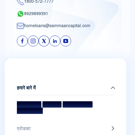
1800-572-7777
8929899391
homeloans@sammaancapital.com
हमारे बारे में
मिशन और विज़न
|
मैनेजमेंट टीम
|
बोर्ड ऑफ डायरेक्टर्स
|
अवॉर्ड और सम्मान
प्रोडक्ट