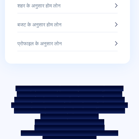
शहर के अनुसार होम लोन
बजट के अनुसार होम लोन
प्रोफाइल के अनुसार लोन
साइटमैप
फेयर प्रैक्टिस कोड
बेंचमार्क दरें
KYC दिशानिर्देश
डाउनलोड्स
सेल नोटिस
नीलामी पोर्टल
कुकी पॉलिसी
गोपनीयता नीति
नियम व शर्तें
व्हिसिलब्लोअर नीति
शिकायत दर्ज करें
शिकायत निवारण नीति
पर्यावरण नीति
गुणवत्ता नीति
सोशल मीडिया पॉलिसी
अस्वीकरण
ब्याज दर
ब्याज़ दर की पॉलिसी
फीस और अन्य शुल्क
आवश्यक डॉक्यूमेंट
प्री-पेमेंट शुल्क
ROI स्विच पॉलिसी
को-लेंडिंग पॉलिसी
को-लेंडिंग पार्टनरशिप
उधारकर्ता की शिक्षा - SMA/NPA क्लासिफ़िकेशन
उधारकर्ता की जागरूकता - RBI ओम्बड्समैन स्कीम
उधारकर्ता जागरूकता - प्रॉपर्टी डॉक्यूमेंट को हैंडओवर करने की प्रक्रिया
कॉर्पोरेट गवर्नेंस के आंतरिक दिशानिर्देश