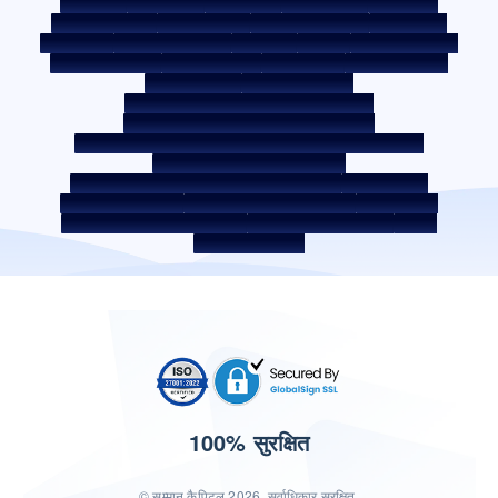
सेल नोटिस
नीलामी पोर्टल
कुकी पॉलिसी
गोपनीयता नीति
नियम व शर्तें
व्हिसिलब्लोअर नीति
शिकायत दर्ज करें
शिकायत निवारण नीति
पर्यावरण नीति
गुणवत्ता नीति
सोशल मीडिया पॉलिसी
अस्वीकरण
ब्याज दर
ब्याज़ दर की पॉलिसी
फीस और अन्य शुल्क
आवश्यक डॉक्यूमेंट
प्री-पेमेंट शुल्क
ROI स्विच पॉलिसी
को-लेंडिंग पॉलिसी
को-लेंडिंग पार्टनरशिप
उधारकर्ता की शिक्षा - SMA/NPA क्लासिफ़िकेशन
उधारकर्ता की जागरूकता - RBI ओम्बड्समैन स्कीम
उधारकर्ता जागरूकता - प्रॉपर्टी डॉक्यूमेंट को हैंडओवर करने की प्रक्रिया
कॉर्पोरेट गवर्नेंस के आंतरिक दिशानिर्देश
सरफेसी अधिनियम 2002 के तहत प्राप्त सिक्योर्ड एसेट
बंद सेवा प्रदाता
डिजिटल सोर्सिंग पार्टनर
लिक्विडिटी जोखिम पर डिस्‍क्‍लोज़र
डिजिटल सेवाएं
सीकेवाईसी संबंधी जागरूकता वीडियो
सीकेवाईसी जागरूकता फोटो
CSR
भारत में होम लोकेशन
100% सुरक्षित
© सम्मान कैपिटल 2026. सर्वाधिकार सुरक्षित.