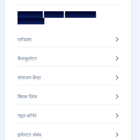
मिशन और विज़न
|
मैनेजमेंट टीम
|
बोर्ड ऑफ डायरेक्टर्स
|
अवॉर्ड और सम्मान
प्रोडक्ट
कैलकुलेटर
संसाधन केंद्र
क्विक लिंक
न्यूज़ कॉर्नर
इन्वेस्टर संबंध