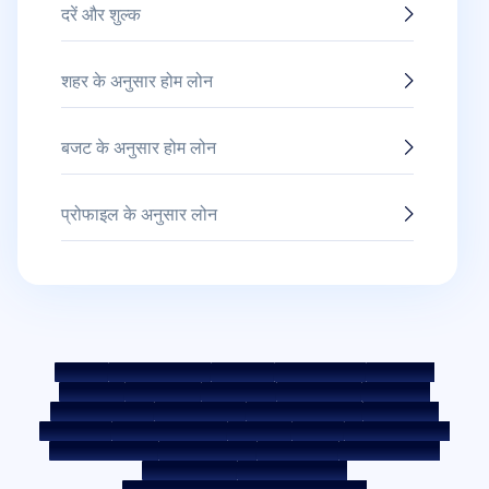
दरें और शुल्क
शहर के अनुसार होम लोन
बजट के अनुसार होम लोन
प्रोफाइल के अनुसार लोन
साइटमैप
फेयर प्रैक्टिस कोड
बेंचमार्क दरें
KYC दिशानिर्देश
डाउनलोड्स
सेल नोटिस
नीलामी पोर्टल
कुकी पॉलिसी
गोपनीयता नीति
नियम व शर्तें
व्हिसिलब्लोअर नीति
शिकायत दर्ज करें
शिकायत निवारण नीति
पर्यावरण नीति
गुणवत्ता नीति
सोशल मीडिया पॉलिसी
अस्वीकरण
ब्याज दर
ब्याज़ दर की पॉलिसी
फीस और अन्य शुल्क
आवश्यक डॉक्यूमेंट
प्री-पेमेंट शुल्क
ROI स्विच पॉलिसी
को-लेंडिंग पॉलिसी
को-लेंडिंग पार्टनरशिप