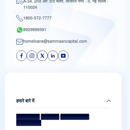
A-34, 2nd और 3rd फ्लोर, लाजपत नगर - II, नई दिल्ली -
110024
1800-572-7777
8929899391
homeloans@sammaancapital.com
हमारे बारे में
मिशन और विज़न
|
मैनेजमेंट टीम
|
बोर्ड ऑफ डायरेक्टर्स
|
अवॉर्ड और सम्मान