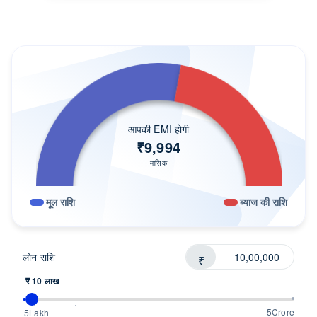
आसान चरणों में लोन
निकटतम ब्रांच
प्रोसेसिंग फीस
शहरों में लोन
बजट के अनुसार लोन
आपकी EMI होगी
अपने लिए सही लोन खोजें
₹
9,994
ग्राहक की समीक्षा
मासिक
FAQ
मूल राशि
ब्याज की राशि
लोन को समझें
सलाहकार से बात करें
लोन राशि
₹
₹ 10 लाख
5Crore
5Lakh