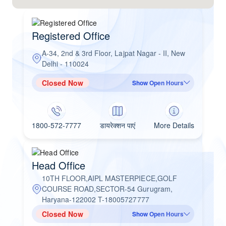
Registered Office
A-34, 2nd & 3rd Floor, Lajpat Nagar - II, New
Delhi - 110024
Closed Now
Show Open Hours
1800-572-7777
डायरेक्शन पाएं
More Details
Head Office
10TH FLOOR,AIPL MASTERPIECE,GOLF
COURSE ROAD,SECTOR-54 Gurugram,
Haryana-122002 T-18005727777
Closed Now
Show Open Hours