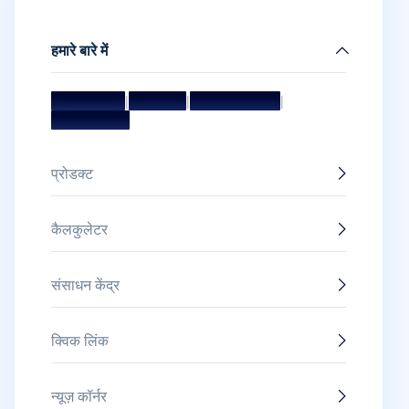
हमारे बारे में
मिशन और विज़न
|
मैनेजमेंट टीम
|
बोर्ड ऑफ डायरेक्टर्स
|
अवॉर्ड और सम्मान
प्रोडक्ट
कैलकुलेटर
संसाधन केंद्र
क्विक लिंक
न्यूज़ कॉर्नर