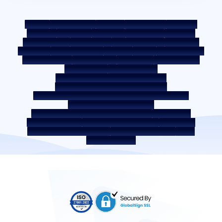
साइटमैप
फेयर प्रैक्टिस कोड
बेंचमार्क दरें
KYC दिशानिर्देश
डाउनलोड्स
सेल नोटिस
नीलामी पोर्टल
कुकी पॉलिसी
गोपनीयता नीति
नियम व शर्तें
व्हिसिलब्लोअर नीति
शिकायत दर्ज करें
शिकायत निवारण नीति
पर्यावरण नीति
गुणवत्ता नीति
सोशल मीडिया पॉलिसी
अस्वीकरण
ब्याज दर
ब्याज़ दर की पॉलिसी
फीस और अन्य शुल्क
आवश्यक डॉक्यूमेंट
प्री-पेमेंट शुल्क
ROI स्विच पॉलिसी
को-लेंडिंग पॉलिसी
को-लेंडिंग पार्टनरशिप
उधारकर्ता की शिक्षा - SMA/NPA क्लासिफ़िकेशन
उधारकर्ता की जागरूकता - RBI ओम्बड्समैन स्कीम
उधारकर्ता जागरूकता - प्रॉपर्टी डॉक्यूमेंट को हैंडओवर करने की प्रक्रिया
कॉर्पोरेट गवर्नेंस के आंतरिक दिशानिर्देश
सरफेसी अधिनियम 2002 के तहत प्राप्त सिक्योर्ड एसेट
बंद सेवा प्रदाता
डिजिटल सोर्सिंग पार्टनर
लिक्विडिटी जोखिम पर डिस्‍क्‍लोज़र
डिजिटल सेवाएं
सीकेवाईसी संबंधी जागरूकता वीडियो
सीकेवाईसी जागरूकता फोटो
CSR
भारत में होम लोकेशन