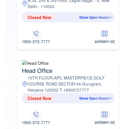
A-34, 2nd & 3rd Floor, Lajpat Nagar - II, New
Delhi - 110024
Closed Now
Show Open Hours
1800-572-7777
डायरेक्शन पाएं
Head Office
10TH FLOOR,AIPL MASTERPIECE,GOLF
COURSE ROAD,SECTOR-54 Gurugram,
Haryana-122002 T-18005727777
Closed Now
Show Open Hours
1800-572-7777
डायरेक्शन पाएं