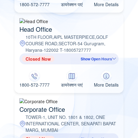
1800-572-7777
डायरेक्शन पाएं
More Details
Head Office
10TH FLOOR,AIPL MASTERPIECE,GOLF
COURSE ROAD,SECTOR-54 Gurugram,
Haryana-122002 T-18005727777
Closed Now
Show Open Hours
1800-572-7777
डायरेक्शन पाएं
More Details
Corporate Office
TOWER-1, UNIT NO. 1801 & 1802, ONE
INTERNATIONAL CENTER, SENAPATI BAPAT
MARG, MUMBAI