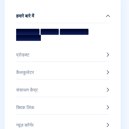
हमारे बारे में
मिशन और विज़न
|
मैनेजमेंट टीम
|
बोर्ड ऑफ डायरेक्टर्स
|
अवॉर्ड और सम्मान
प्रोडक्ट
कैलकुलेटर
संसाधन केंद्र
क्विक लिंक
न्यूज़ कॉर्नर