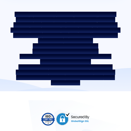
साइटमैप
फेयर प्रैक्टिस कोड
बेंचमार्क दरें
KYC दिशानिर्देश
डाउनलोड्स
सेल नोटिस
नीलामी पोर्टल
कुकी पॉलिसी
गोपनीयता नीति
नियम व शर्तें
व्हिसिलब्लोअर नीति
शिकायत दर्ज करें
शिकायत निवारण नीति
पर्यावरण नीति
गुणवत्ता नीति
सोशल मीडिया पॉलिसी
अस्वीकरण
ब्याज दर
ब्याज़ दर की पॉलिसी
फीस और अन्य शुल्क
आवश्यक डॉक्यूमेंट
प्री-पेमेंट शुल्क
ROI स्विच पॉलिसी
को-लेंडिंग पॉलिसी
को-लेंडिंग पार्टनरशिप
उधारकर्ता की शिक्षा - SMA/NPA क्लासिफ़िकेशन
उधारकर्ता की जागरूकता - RBI ओम्बड्समैन स्कीम
उधारकर्ता जागरूकता - प्रॉपर्टी डॉक्यूमेंट को हैंडओवर करने की प्रक्रिया
कॉर्पोरेट गवर्नेंस के आंतरिक दिशानिर्देश
सरफेसी अधिनियम 2002 के तहत प्राप्त सिक्योर्ड एसेट
बंद सेवा प्रदाता
डिजिटल सोर्सिंग पार्टनर
लिक्विडिटी जोखिम पर डिस्‍क्‍लोज़र
डिजिटल सेवाएं
सीकेवाईसी संबंधी जागरूकता वीडियो
सीकेवाईसी जागरूकता फोटो
CSR
भारत में होम लोकेशन