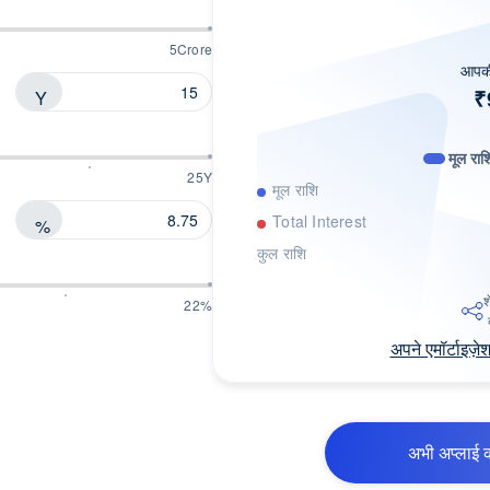
5Crore
आपकी
₹
Y
मूल राश
25Y
मूल राशि
Total Interest
%
कुल राशि
श
22%
अपने एमॉर्टाइज़े
अभी अप्लाई क