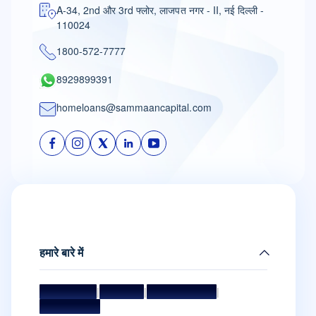
A-34, 2nd और 3rd फ्लोर, लाजपत नगर - II, नई दिल्ली -
110024
1800-572-7777
8929899391
homeloans@sammaancapital.com
हमारे बारे में
मिशन और विज़न
|
मैनेजमेंट टीम
|
बोर्ड ऑफ डायरेक्टर्स
|
अवॉर्ड और सम्मान