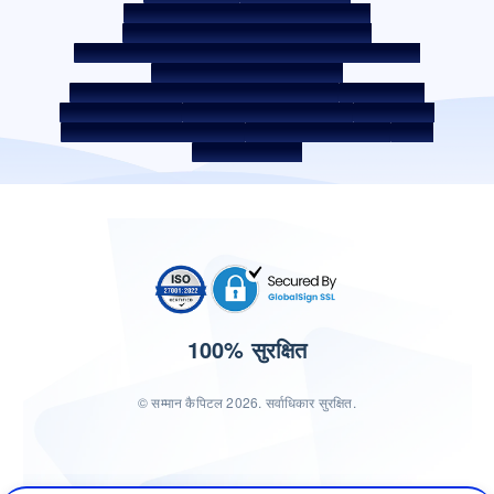
उधारकर्ता की शिक्षा - SMA/NPA क्लासिफ़िकेशन
उधारकर्ता की जागरूकता - RBI ओम्बड्समैन स्कीम
उधारकर्ता जागरूकता - प्रॉपर्टी डॉक्यूमेंट को हैंडओवर करने की प्रक्रिया
कॉर्पोरेट गवर्नेंस के आंतरिक दिशानिर्देश
सरफेसी अधिनियम 2002 के तहत प्राप्त सिक्योर्ड एसेट
बंद सेवा प्रदाता
डिजिटल सोर्सिंग पार्टनर
लिक्विडिटी जोखिम पर डिस्‍क्‍लोज़र
डिजिटल सेवाएं
सीकेवाईसी संबंधी जागरूकता वीडियो
सीकेवाईसी जागरूकता फोटो
CSR
भारत में होम लोकेशन
100% सुरक्षित
© सम्मान कैपिटल 2026. सर्वाधिकार सुरक्षित.