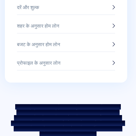
दरें और शुल्क
शहर के अनुसार होम लोन
बजट के अनुसार होम लोन
प्रोफाइल के अनुसार लोन
साइटमैप
फेयर प्रैक्टिस कोड
बेंचमार्क दरें
KYC दिशानिर्देश
डाउनलोड्स
सेल नोटिस
नीलामी पोर्टल
कुकी पॉलिसी
गोपनीयता नीति
नियम व शर्तें
व्हिसिलब्लोअर नीति
शिकायत दर्ज करें
शिकायत निवारण नीति
पर्यावरण नीति
गुणवत्ता नीति
सोशल मीडिया पॉलिसी
अस्वीकरण
ब्याज दर
ब्याज़ दर की पॉलिसी
फीस और अन्य शुल्क
आवश्यक डॉक्यूमेंट
प्री-पेमेंट शुल्क
ROI स्विच पॉलिसी
को-लेंडिंग पॉलिसी
को-लेंडिंग पार्टनरशिप