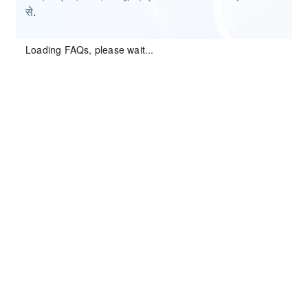
से.
Loan Against Property
Eligibility
EMI & Interest
मैं ब्याज की गणना कैसे करूं?
हम स्पष्टता और निष्पक्षता के उद्देश्य के साथ प्रत्येक
ट्रांज़ैक्शन में ब्याज की मासिक गणना करके आपके
फाइनेंशियल वेलनेस को बनाए रखते हैं.
लोन अवधि के क्या विकल्प उपलब्ध हैं?
मुझे अनसिक्योर्ड लोन की बजाए LAP क्यों चुनना चाहिए?
लोन के लिए को-एप्लीकेंट कौन हो सकता है?