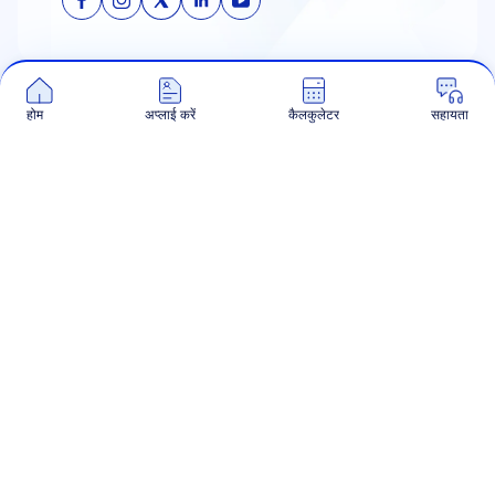
homeloans@sammaancapital.com
होम
अप्लाई करें
कैलकुलेटर
सहायता
हमारे बारे में
मिशन और विज़न
|
मैनेजमेंट टीम
|
बोर्ड ऑफ डायरेक्टर्स
|
अवॉर्ड और सम्मान
प्रोडक्ट
कैलकुलेटर