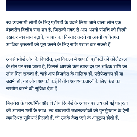
फायदे
सेल्फ एंप्लोयड के लिए प्रॉपर्टी पर लोन
SCL क्यों चुनें
स्व-व्यवसायी लोगों के लिए प्रॉपर्टी के बदले लिया जाने वाला लोन एक
प्रोसेसिंग फीस और शुल्क
बेहतरीन वित्तीय समाधान है, जिसकी मदद से आप अपनी संपत्ति को गिरवी
रखकर व्यवसाय बढ़ाने, व्यापार का विस्तार करने या अपनी व्यक्तिगत
आवश्यक दस्तावेज
आर्थिक ज़रूरतों को पूरा करने के लिए राशि प्राप्त कर सकते हैं.
कैलकुलेटर
अनसेक्योर्ड लोन के विपरीत, इस विकल्प में आपकी प्रॉपर्टी को कोलैटरल
विशेष विशेषताएं और ऑफर
के तौर पर रखा जाता है, जिससे आपको कम ब्याज दर पर अधिक राशि का
लोन के लिए आसान चरण
लोन मिल सकता है. चाहे आप बिज़नेस के मालिक हों, प्रोफेशनल हों या
उद्यमी हों, यह लोन आपको कई वित्तीय आवश्यकताओं के लिए फंड का
FAQ
उपयोग करने की सुविधा देता है.
आपके लिए सही लोन
बिज़नेस के परफॉर्मेंस और वित्तीय रिकॉर्ड के आधार पर तय की गई पात्रता
आपके शहर में होम लोन
की आसान शर्तों के साथ, स्व-व्यवसायी उधारकर्ताओं को पुनर्भुगतान के ऐसी
संबंधित प्रोडक्ट
व्यवस्थित सुविधाएं मिलती हैं, जो उनके कैश फ्लो के अनुकूल होती हैं.
यूज़र ब्लॉग