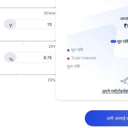
5Crore
आपकी
₹
Y
मूल राश
25Y
मूल राशि
Total Interest
%
कुल राशि
श
22%
अपने एमॉर्टाइज़े
अभी अप्लाई क